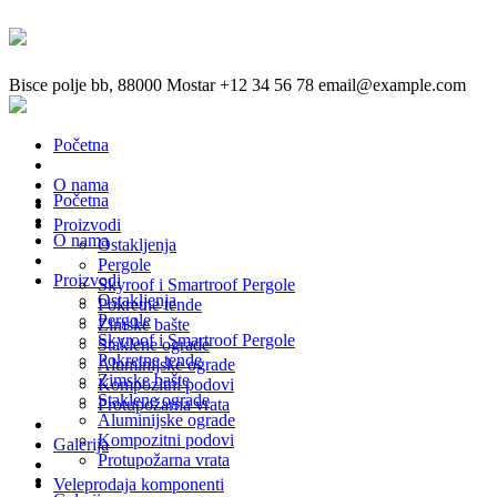
Bisce polje bb, 88000 Mostar
+12 34 56 78
email@example.com
Početna
O nama
Početna
Proizvodi
O nama
Ostakljenja
Pergole
Proizvodi
Skyroof i Smartroof Pergole
Ostakljenja
Pokretne tende
Pergole
Zimske bašte
Skyroof i Smartroof Pergole
Staklene ograde
Pokretne tende
Aluminijske ograde
Zimske bašte
Kompozitni podovi
Staklene ograde
Protupožarna vrata
Aluminijske ograde
Kompozitni podovi
Galerija
Protupožarna vrata
Veleprodaja komponenti