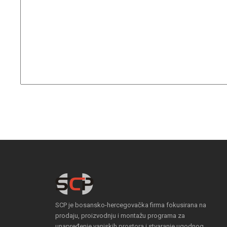
SCP je bosansko-hercegovačka firma fokusirana na
prodaju, proizvodnju i montažu programa za
unapređenje vanjskih prostora i stvaranje ugodnog