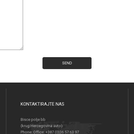
KONTAKTIRAJTE NAS
Bisce polje bb
(krug Hercegovina auto)
Phone:
Office: +387 (0)36 57 63 97