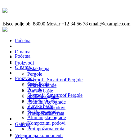
Bisce polje bb, 88000 Mostar
+12 34 56 78
email@example.com
Početna
O nama
Početna
Proizvodi
O nama
Ostakljenja
Pergole
Proizvodi
Skyroof i Smartroof Pergole
Ostakljenja
Pokretne tende
Pergole
Zimske bašte
Skyroof i Smartroof Pergole
Staklene ograde
Pokretne tende
Aluminijske ograde
Zimske bašte
Kompozitni podovi
Staklene ograde
Protupožarna vrata
Aluminijske ograde
Kompozitni podovi
Galerija
Protupožarna vrata
Veleprodaja komponenti