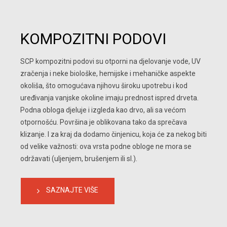
KOMPOZITNI PODOVI
SCP kompozitni podovi su otporni na djelovanje vode, UV 
zračenja i neke biološke, hemijske i mehaničke aspekte 
okoliša, što omogućava njihovu široku upotrebu i kod 
uređivanja vanjske okoline imaju prednost ispred drveta. 
Podna obloga djeluje i izgleda kao drvo, ali sa većom 
otpornošću. Površina je oblikovana tako da sprečava 
klizanje. I za kraj da dodamo činjenicu, koja će za nekog biti 
od velike važnosti: ova vrsta podne obloge ne mora se 
održavati (uljenjem, brušenjem ili sl.).
SAZNAJTE VIŠE