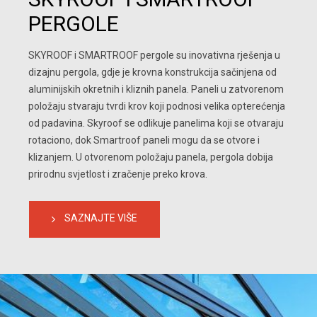
PERGOLE
SKYROOF i SMARTROOF pergole su inovativna rješenja u 
dizajnu pergola, gdje je krovna konstrukcija sačinjena od 
aluminijskih okretnih i kliznih panela. Paneli u zatvorenom 
položaju stvaraju tvrdi krov koji podnosi velika opterećenja 
od padavina. Skyroof se odlikuje panelima koji se otvaraju 
rotaciono, dok Smartroof paneli mogu da se otvore i 
klizanjem. U otvorenom položaju panela, pergola dobija 
prirodnu svjetlost i zračenje preko krova.
SAZNAJTE VIŠE