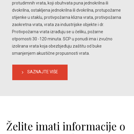
protudimnih vrata, koji obuhvata puna jednokrilna ili 
dvokrilna, ostakljena jednokrilna ili dvokrilna, protupožarne 
stijenke u staklu, protivpožarna klizna vrata, protivpožarna 
zaokretna vrata, vrata za industrijske objekte i dr. 
Protivpožarna vrata izrađuju se u čeliku, požarne 
otpornosti 30 -120 minuta. SCP u ponudi ima i zvučno 
izolirana vrata koja obezbjeđuju zaštitu od buke 
smanjenjem akustične propusnosti vrata.
SAZNAJTE VIŠE
Želite imati informacije o 