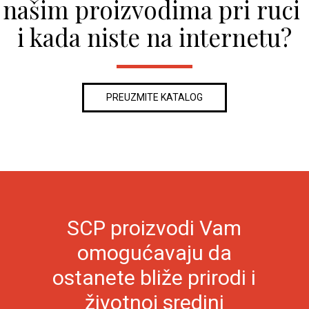
našim proizvodima pri ruci 
i kada niste na internetu?
PREUZMITE KATALOG
SCP proizvodi Vam
omogućavaju da
ostanete bliže prirodi i
životnoj sredini