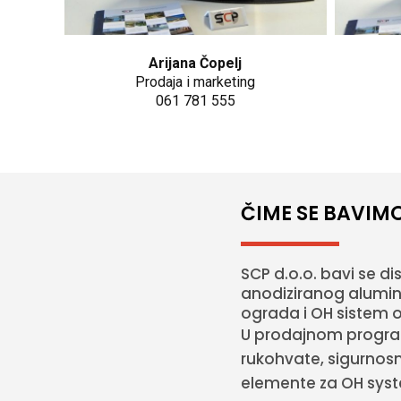
Arijana Čopelj
Prodaja i marketing
061 781 555
ČIME SE BAVIM
SCP d.o.o. bavi se d
anodiziranog alumini
ograda i OH sistem o
U prodajnom program
rukohvate, sigurnosne
elemente za OH system