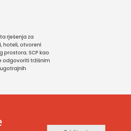
a rješenja za
, hoteli, otvoreni
g prostora. SCP kao
odgovoriti tržišnim
dugotrajnih
e