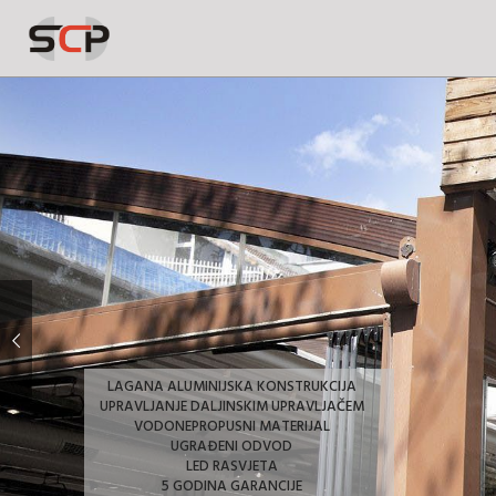
LAGANA ALUMINIJSKA KONSTRUKCIJA
UPRAVLJANJE DALJINSKIM UPRAVLJAČEM
VODONEPROPUSNI MATERIJAL
UGRAĐENI ODVOD
LED RASVJETA
5 GODINA GARANCIJE