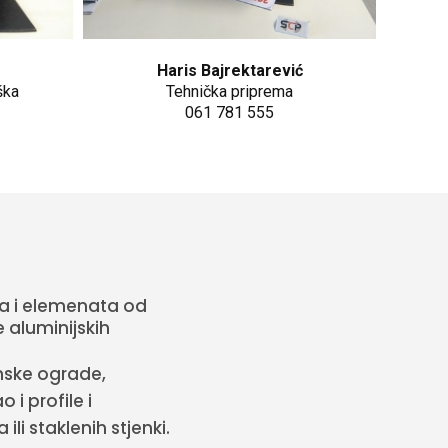
Haris Bajrektarević
ška
Tehnička priprema
061 781 555
la i elemenata od
 aluminijskih
nske ograde,
i profile i
li staklenih stjenki.