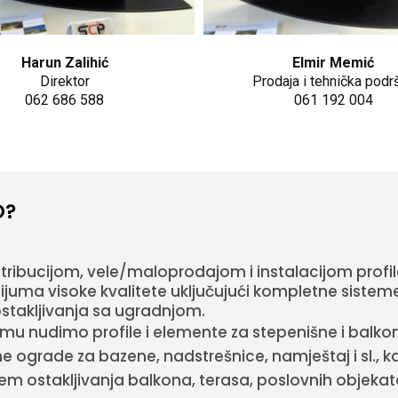
Harun Zalihić
Elmir Memić
Direktor
Prodaja i tehnička podr
062 686 588
061 192 004
O?
istribucijom, vele/maloprodajom i instalacijom profi
juma visoke kvalitete uključujući kompletne sisteme
stakljivanja sa ugradnjom.
u nudimo profile i elemente za stepenišne i balko
 ograde za bazene, nadstrešnice, namještaj i sl., kao 
 ostakljivanja balkona, terasa, poslovnih objekata i