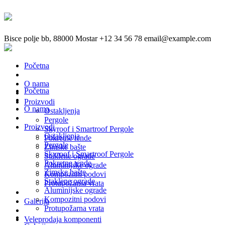
Bisce polje bb, 88000 Mostar
+12 34 56 78
email@example.com
Početna
O nama
Početna
Proizvodi
O nama
Ostakljenja
Pergole
Proizvodi
Skyroof i Smartroof Pergole
Ostakljenja
Pokretne tende
Pergole
Zimske bašte
Skyroof i Smartroof Pergole
Staklene ograde
Pokretne tende
Aluminijske ograde
Zimske bašte
Kompozitni podovi
Staklene ograde
Protupožarna vrata
Aluminijske ograde
Kompozitni podovi
Galerija
Protupožarna vrata
Veleprodaja komponenti