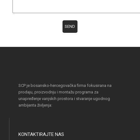
SCP je bosansko-hercegovačka firma fokusirana na
prodaju, proizvodnju i montažu programa za
unapređenje vanjskih prostora i stvaranje ugodnog
ambijenta življenja:
KONTAKTIRAJTE NAS