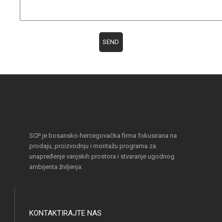
SCP je bosansko-hercegovačka firma fokusirana na
prodaju, proizvodnju i montažu programa za
unapređenje vanjskih prostora i stvaranje ugodnog
ambijenta življenja:
KONTAKTIRAJTE NAS