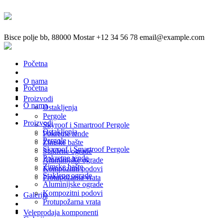
Bisce polje bb, 88000 Mostar
+12 34 56 78
email@example.com
Početna
O nama
Početna
Proizvodi
O nama
Ostakljenja
Pergole
Proizvodi
Skyroof i Smartroof Pergole
Ostakljenja
Pokretne tende
Pergole
Zimske bašte
Skyroof i Smartroof Pergole
Staklene ograde
Pokretne tende
Aluminijske ograde
Zimske bašte
Kompozitni podovi
Staklene ograde
Protupožarna vrata
Aluminijske ograde
Kompozitni podovi
Galerija
Protupožarna vrata
Veleprodaja komponenti