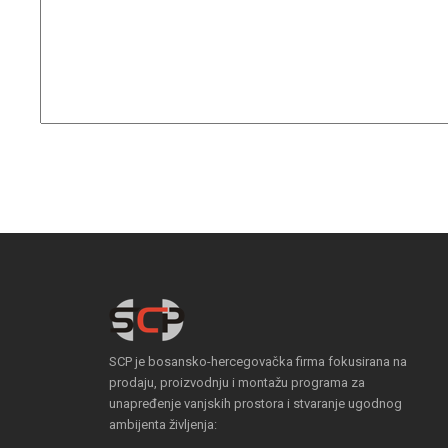
SCP je bosansko-hercegovačka firma fokusirana na
prodaju, proizvodnju i montažu programa za
unapređenje vanjskih prostora i stvaranje ugodnog
ambijenta življenja: