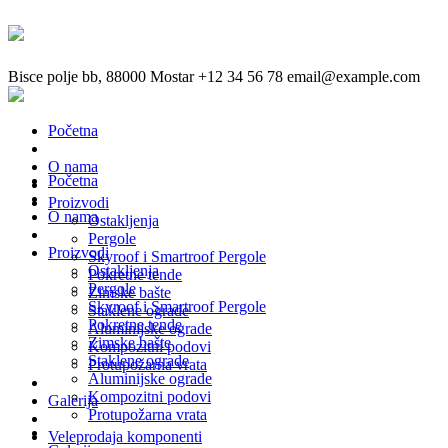
Bisce polje bb, 88000 Mostar
+12 34 56 78
email@example.com
Početna
O nama
Početna
Proizvodi
O nama
Ostakljenja
Pergole
Proizvodi
Skyroof i Smartroof Pergole
Ostakljenja
Pokretne tende
Pergole
Zimske bašte
Skyroof i Smartroof Pergole
Staklene ograde
Pokretne tende
Aluminijske ograde
Zimske bašte
Kompozitni podovi
Staklene ograde
Protupožarna vrata
Aluminijske ograde
Kompozitni podovi
Galerija
Protupožarna vrata
Veleprodaja komponenti